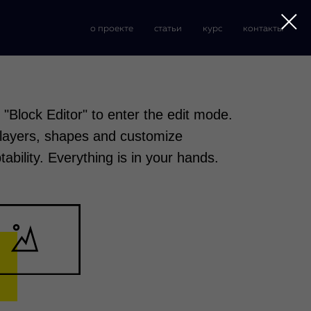
о проекте
статьи
курс
контакты
k "Block Editor" to enter the edit mode.
layers, shapes and customize
tability. Everything is in your hands.