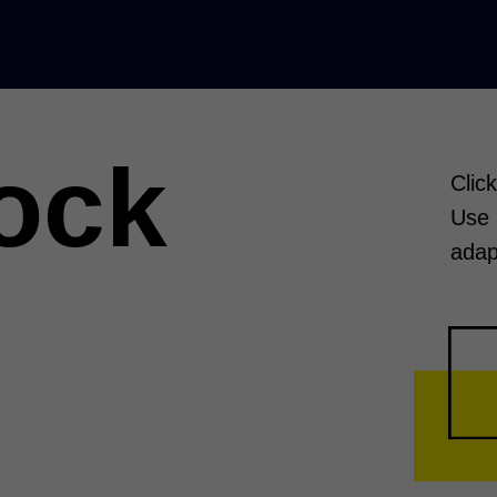
ock
Clic
Use 
adap