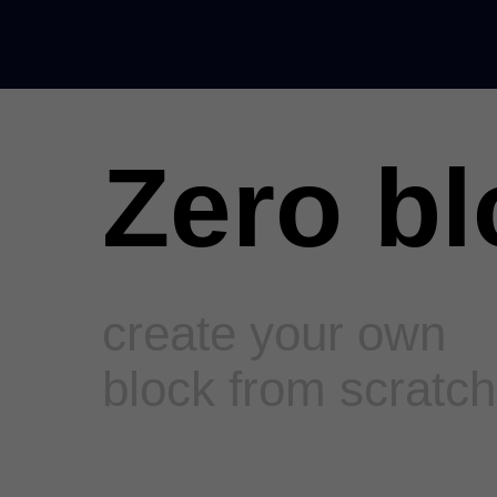
Zero bl
create your own
block from scratch