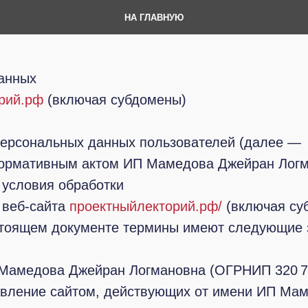
НА ГЛАВНУЮ
анных
рий.рф
(включая субдомены)
персональных данных пользователей (далее —
ормативным актом ИП Мамедова Джейран Логм
и условия обработки
 веб-сайта
проектныйлекторий.рф/
(включая су
тоящем документе термины имеют следующие 
Мамедова Джейран Логмановна (ОГРНИП 320 745
авление сайтом, действующих от имени ИП Ма