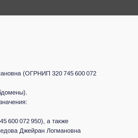
ановна (ОГРНИП 320 745 600 072
бдомены).
значения:
 600 072 950), а также
медова Джейран Логмановна