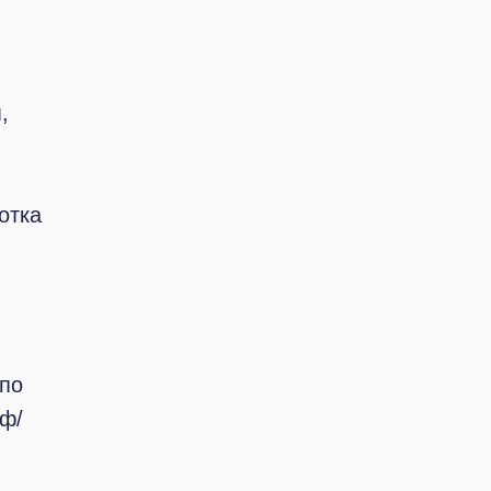
,
отка
 по
рф/