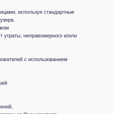
лицами, используя стандартные
узера.
твом
т утраты, неправомерного и/или
зователей с использованием
шей
ений,