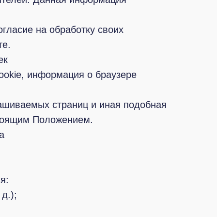
гласие на обработку своих
те.
ек
cookie, информация о браузере
рашиваемых страниц и иная подобная
стоящим Положением.
а
я:
д.);