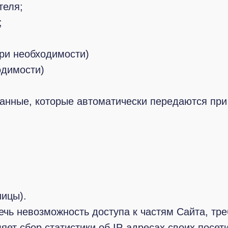
теля;
;
ри необходимости)
одимости)
анные, которые автоматически передаются при
ицы).
лечь невозможность доступа к частям Сайта, т
яет сбор статистики об IP-адресах своих посе